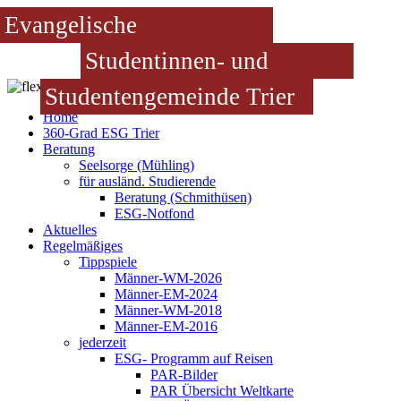
Evangelische
Studentinnen- und
Studentengemeinde Trier
Home
360-Grad ESG Trier
Beratung
Seelsorge (Mühling)
für ausländ. Studierende
Beratung (Schmithüsen)
ESG-Notfond
Aktuelles
Regelmäßiges
Tippspiele
Männer-WM-2026
Männer-EM-2024
Männer-WM-2018
Männer-EM-2016
jederzeit
ESG- Programm auf Reisen
PAR-Bilder
PAR Übersicht Weltkarte