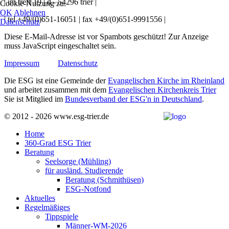
| im treff 19 | d - 54296 trier |
Cookie-Nutzung zu.
OK
Ablehnen
| tel +49/(0)651-16051 | fax +49/(0)651-9991556 |
Datenschutz
Diese E-Mail-Adresse ist vor Spambots geschützt! Zur Anzeige
muss JavaScript eingeschaltet sein.
Impressum
Datenschutz
Die ESG ist eine Gemeinde der
Evangelischen Kirche im Rheinland
und arbeitet zusammen mit dem
Evangelischen Kirchenkreis Trier
Sie ist Mitglied im
Bundesverband der ESG'n in Deutschland
.
© 2012 - 2026 www.esg-trier.de
Home
360-Grad ESG Trier
Beratung
Seelsorge (Mühling)
für ausländ. Studierende
Beratung (Schmithüsen)
ESG-Notfond
Aktuelles
Regelmäßiges
Tippspiele
Männer-WM-2026