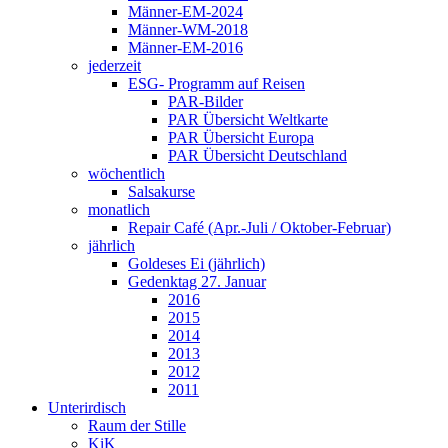
Männer-EM-2024
Männer-WM-2018
Männer-EM-2016
jederzeit
ESG- Programm auf Reisen
PAR-Bilder
PAR Übersicht Weltkarte
PAR Übersicht Europa
PAR Übersicht Deutschland
wöchentlich
Salsakurse
monatlich
Repair Café (Apr.-Juli / Oktober-Februar)
jährlich
Goldeses Ei (jährlich)
Gedenktag 27. Januar
2016
2015
2014
2013
2012
2011
Unterirdisch
Raum der Stille
KiK