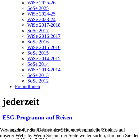
WiSe 2025-26
SoSe 2025
WiSe 2024-25
WiSe 2023-24
WiSe 2017-2018
SoSe 2017
WiSe 2016-2017
SoSe 2016
WiSe 2015-2016
SoSe 2015
WiSe 2014-2015
SoSe 2014
WiSe 2013-2014
SoSe 2013
SoSe 2012
FreundInnen
jederzeit
ESG-Programm auf Reisen
evangelische studentinnen- und studentengemeinde trier
Wir nutzen für den Betrieb der Seite nur essenzielle Cookies auf
unserer Website. Wenn Sie auf der Seite weiter surfen, stimmen Sie der