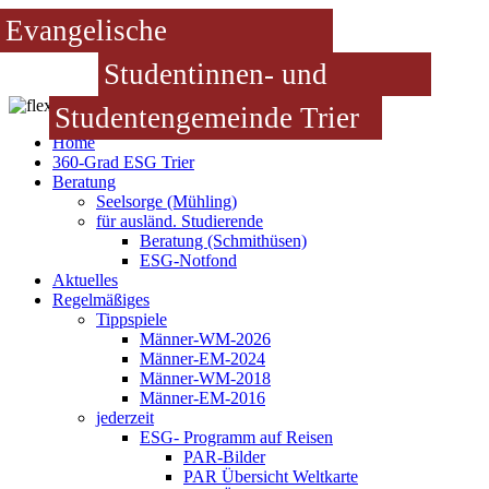
Evangelische
Studentinnen- und
Studentengemeinde Trier
Home
360-Grad ESG Trier
Beratung
Seelsorge (Mühling)
für ausländ. Studierende
Beratung (Schmithüsen)
ESG-Notfond
Aktuelles
Regelmäßiges
Tippspiele
Männer-WM-2026
Männer-EM-2024
Männer-WM-2018
Männer-EM-2016
jederzeit
ESG- Programm auf Reisen
PAR-Bilder
PAR Übersicht Weltkarte