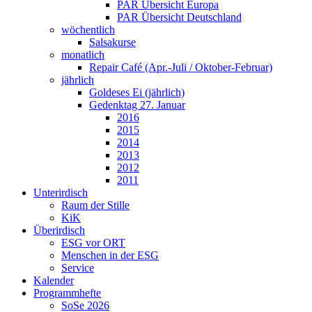
PAR Übersicht Europa
PAR Übersicht Deutschland
wöchentlich
Salsakurse
monatlich
Repair Café (Apr.-Juli / Oktober-Februar)
jährlich
Goldeses Ei (jährlich)
Gedenktag 27. Januar
2016
2015
2014
2013
2012
2011
Unterirdisch
Raum der Stille
KiK
Überirdisch
ESG vor ORT
Menschen in der ESG
Service
Kalender
Programmhefte
SoSe 2026