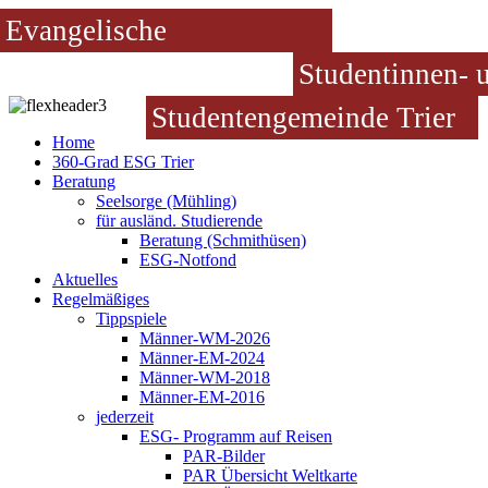
Evangelische
Studentinnen- 
Studentengemeinde Trier
Home
360-Grad ESG Trier
Beratung
Seelsorge (Mühling)
für ausländ. Studierende
Beratung (Schmithüsen)
ESG-Notfond
Aktuelles
Regelmäßiges
Tippspiele
Männer-WM-2026
Männer-EM-2024
Männer-WM-2018
Männer-EM-2016
jederzeit
ESG- Programm auf Reisen
PAR-Bilder
PAR Übersicht Weltkarte