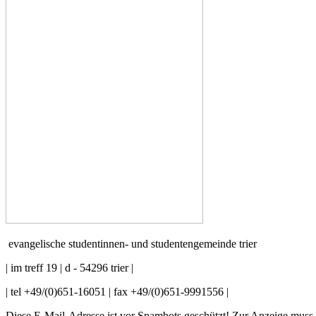
evangelische studentinnen- und studentengemeinde trier
| im treff 19 | d - 54296 trier |
| tel +49/(0)651-16051 | fax +49/(0)651-9991556 |
Diese E-Mail-Adresse ist vor Spambots geschützt! Zur Anzeige muss J