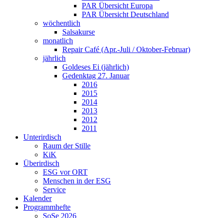
PAR Übersicht Europa
PAR Übersicht Deutschland
wöchentlich
Salsakurse
monatlich
Repair Café (Apr.-Juli / Oktober-Februar)
jährlich
Goldeses Ei (jährlich)
Gedenktag 27. Januar
2016
2015
2014
2013
2012
2011
Unterirdisch
Raum der Stille
KiK
Überirdisch
ESG vor ORT
Menschen in der ESG
Service
Kalender
Programmhefte
SoSe 2026