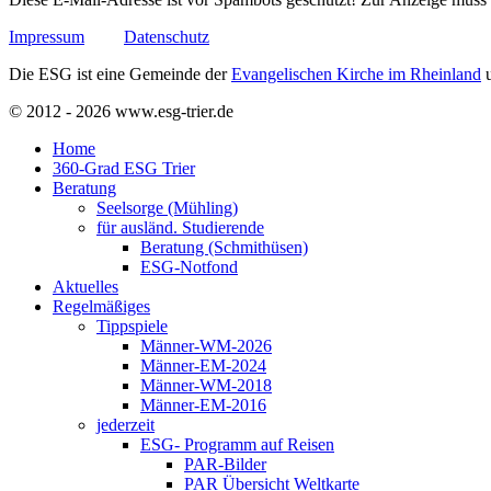
Impressum
Datenschutz
Die ESG ist eine Gemeinde der
Evangelischen Kirche im Rheinland
u
© 2012 - 2026 www.esg-trier.de
Home
360-Grad ESG Trier
Beratung
Seelsorge (Mühling)
für ausländ. Studierende
Beratung (Schmithüsen)
ESG-Notfond
Aktuelles
Regelmäßiges
Tippspiele
Männer-WM-2026
Männer-EM-2024
Männer-WM-2018
Männer-EM-2016
jederzeit
ESG- Programm auf Reisen
PAR-Bilder
PAR Übersicht Weltkarte