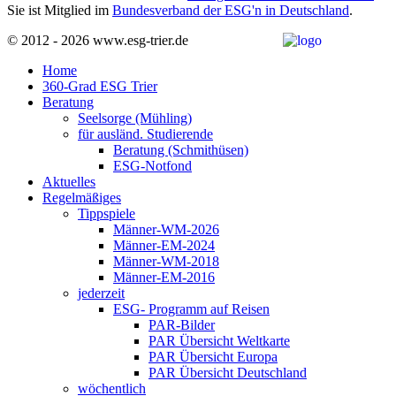
Sie ist Mitglied im
Bundesverband der ESG'n in Deutschland
.
© 2012 - 2026 www.esg-trier.de
Home
360-Grad ESG Trier
Beratung
Seelsorge (Mühling)
für ausländ. Studierende
Beratung (Schmithüsen)
ESG-Notfond
Aktuelles
Regelmäßiges
Tippspiele
Männer-WM-2026
Männer-EM-2024
Männer-WM-2018
Männer-EM-2016
jederzeit
ESG- Programm auf Reisen
PAR-Bilder
PAR Übersicht Weltkarte
PAR Übersicht Europa
PAR Übersicht Deutschland
wöchentlich