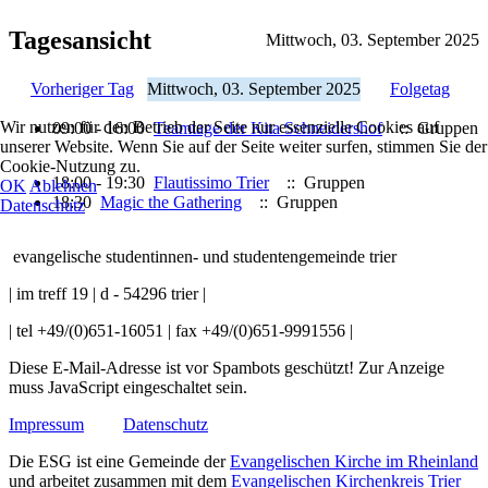
Tagesansicht
Mittwoch, 03. September 2025
Vorheriger Tag
Mittwoch, 03. September 2025
Folgetag
Wir nutzen für den Betrieb der Seite nur essenzielle Cookies auf
09:00 - 16:00
Teamtage der Kita Schneidershof
:: Gruppen
unserer Website. Wenn Sie auf der Seite weiter surfen, stimmen Sie der
Cookie-Nutzung zu.
18:00 - 19:30
Flautissimo Trier
:: Gruppen
OK
Ablehnen
18:30
Magic the Gathering
:: Gruppen
Datenschutz
evangelische studentinnen- und studentengemeinde trier
| im treff 19 | d - 54296 trier |
| tel +49/(0)651-16051 | fax +49/(0)651-9991556 |
Diese E-Mail-Adresse ist vor Spambots geschützt! Zur Anzeige
muss JavaScript eingeschaltet sein.
Impressum
Datenschutz
Die ESG ist eine Gemeinde der
Evangelischen Kirche im Rheinland
und arbeitet zusammen mit dem
Evangelischen Kirchenkreis Trier