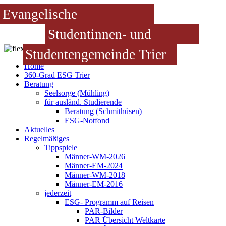
Evangelische
Studentinnen- und
Studentengemeinde Trier
Home
360-Grad ESG Trier
Beratung
Seelsorge (Mühling)
für ausländ. Studierende
Beratung (Schmithüsen)
ESG-Notfond
Aktuelles
Regelmäßiges
Tippspiele
Männer-WM-2026
Männer-EM-2024
Männer-WM-2018
Männer-EM-2016
jederzeit
ESG- Programm auf Reisen
PAR-Bilder
PAR Übersicht Weltkarte