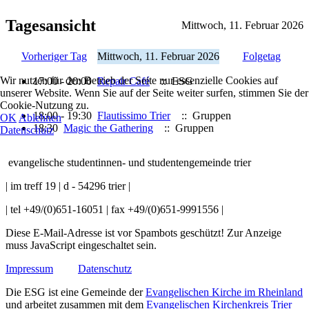
Tagesansicht
Mittwoch, 11. Februar 2026
Vorheriger Tag
Mittwoch, 11. Februar 2026
Folgetag
Wir nutzen für den Betrieb der Seite nur essenzielle Cookies auf
17:00 - 20:00
Repair Café
:: ESG
unserer Website. Wenn Sie auf der Seite weiter surfen, stimmen Sie der
Cookie-Nutzung zu.
18:00 - 19:30
Flautissimo Trier
:: Gruppen
OK
Ablehnen
18:30
Magic the Gathering
:: Gruppen
Datenschutz
evangelische studentinnen- und studentengemeinde trier
| im treff 19 | d - 54296 trier |
| tel +49/(0)651-16051 | fax +49/(0)651-9991556 |
Diese E-Mail-Adresse ist vor Spambots geschützt! Zur Anzeige
muss JavaScript eingeschaltet sein.
Impressum
Datenschutz
Die ESG ist eine Gemeinde der
Evangelischen Kirche im Rheinland
und arbeitet zusammen mit dem
Evangelischen Kirchenkreis Trier