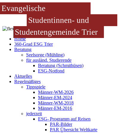
Evangelische
Studentinnen- und
Studentengemeinde Trier
Home
360-Grad ESG Trier
Beratung
Seelsorge (Mühling)
für ausländ. Studierende
Beratung (Schmithüsen)
ESG-Notfond
Aktuelles
Regelmäßiges
Tippspiele
Männer-WM-2026
Männer-EM-2024
Männer-WM-2018
Männer-EM-2016
jederzeit
ESG- Programm auf Reisen
PAR-Bilder
PAR Übersicht Weltkarte