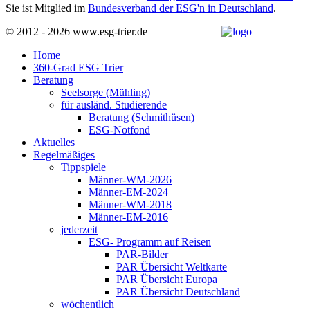
Sie ist Mitglied im
Bundesverband der ESG'n in Deutschland
.
© 2012 - 2026 www.esg-trier.de
Home
360-Grad ESG Trier
Beratung
Seelsorge (Mühling)
für ausländ. Studierende
Beratung (Schmithüsen)
ESG-Notfond
Aktuelles
Regelmäßiges
Tippspiele
Männer-WM-2026
Männer-EM-2024
Männer-WM-2018
Männer-EM-2016
jederzeit
ESG- Programm auf Reisen
PAR-Bilder
PAR Übersicht Weltkarte
PAR Übersicht Europa
PAR Übersicht Deutschland
wöchentlich