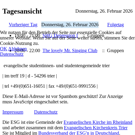
Tagesansicht
Donnerstag, 26. Februar 2026
Vorheriger Tag
Donnerstag, 26. Februar 2026
Folgetag
Wir nutzen für den Betrieb der Seite nur essenzielle Cookies auf
19:00 - 21:00
SHG Depression I
:: Gruppen
unserer Website. Wenn Sie auf der Seite weiter surfen, stimmen Sie der
Cookie-Nutzung zu.
OK
Ablehnen
20:00 - 22:00
The lovely Mr. Singing Club
:: Gruppen
Datenschutz
evangelische studentinnen- und studentengemeinde trier
| im treff 19 | d - 54296 trier |
| tel +49/(0)651-16051 | fax +49/(0)651-9991556 |
Diese E-Mail-Adresse ist vor Spambots geschützt! Zur Anzeige
muss JavaScript eingeschaltet sein.
Impressum
Datenschutz
Die ESG ist eine Gemeinde der
Evangelischen Kirche im Rheinland
und arbeitet zusammen mit dem
Evangelischen Kirchenkreis Trier
Sie ist Mitglied im
Bundesverband der ESG'n in Deutschland
.