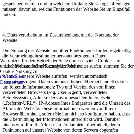
gespeichert werden und in welchem Umfang Sie sie ggf. offenlegen
müssen, davon ab, welche Funktionen der Website Sie im Einzelfall
nutzen.
4.
Datenverarbeitung im Zusammenhang mit der Nutzung der
Website
Die Nutzung der Website und ihrer Funktionen erfordert regelmäßig
die Verarbeitung bestimmter personenbezogenen Daten.
Wir nutzen für den Betrieb der Seite nur essenzielle Cookies auf
4.1.
Informatorische Nutzung der Website
unserer Website. Wenn Sie auf der Seite weiter surfen, stimmen Sie der
Cookie-Nutzung zu.
Wenn Sie unsere Website aufrufen, werden automatisch
OK
Ablehnen
personenbezogene Daten von uns erhoben. Hierbei handelt es sich
Datenschutz
um folgende Informationen: Typ und Version des von Ihnen
verwendeten Browsers (sog. User-Agent), verwendetes
Betriebssystem, Adresse der zuvor besuchten Internetseite
(„Referrer-URL“), IP-Adresse Ihres Endgerätes und die Uhrzeit des
Abrufs der Website. Diese Informationen werden von Ihrem
Browser übermittelt, sofern Sie ihn nicht so konfiguriert haben, dass
die Übermittlung der Informationen unterdrückt wird. Darüber
hinaus wird Ihre IP-Adresse an Drittanbieter übermittelt, deren
Funktionen auf unserer Website von deren Servern abgerufen