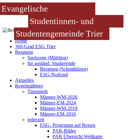
Evangelische
Studentinnen- und
Studentengemeinde Trier
Home
360-Grad ESG Trier
Beratung
Seelsorge (Mühling)
für ausländ. Studierende
Beratung (Schmithüsen)
ESG-Notfond
Aktuelles
Regelmäßiges
Tippspiele
Männer-WM-2026
Männer-EM-2024
Männer-WM-2018
Männer-EM-2016
jederzeit
ESG- Programm auf Reisen
PAR-Bilder
PAR Übersicht Weltkarte